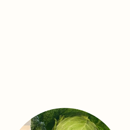
Biermann's Manufaktur - Biermann's
Hofladen
Saisonale Frische und Regionalität - Genuss
aus Topf und Glas
Andreas Biermann - Gelernter Koch und
Metzger